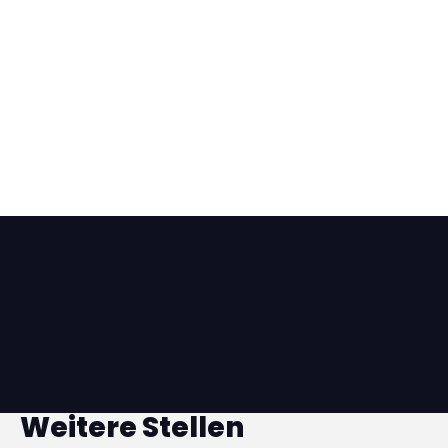
Die Entscheidung
Nach Kennenlerngespräch und Schnuppertermin
haben du und wir genügend Erfahrungen
gesammelt um eine Entscheidung zu treffen.
Wir haben dein Interesse geweckt? Dann schick uns
deinen Lebenslauf und bewirb dich bei uns. Wir freuen
uns darauf, dich kennen zu lernen!
Weitere Stellen