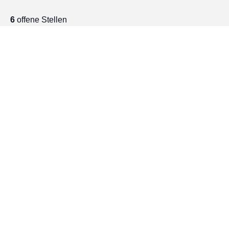
Jetzt bewerben
6
offene Stellen
(m/w/d)
Information Technology
Berufserfahrung
Österreich, Bregenz
Vollzeit, Normalarbeitszeit
(m/w/d)
Information Technology
Berufserfahrung
Österreich, Höchst
Vollzeit, Normalarbeitszeit