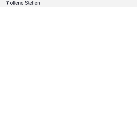
7
offene Stellen
(m/w/d)
Information Technology
Berufserfahrung
Österreich, Bregenz
Vollzeit, Normalarbeitszeit
(m/w/d)
Information Technology
Berufserfahrung
Österreich, Höchst
Vollzeit, Normalarbeitszeit