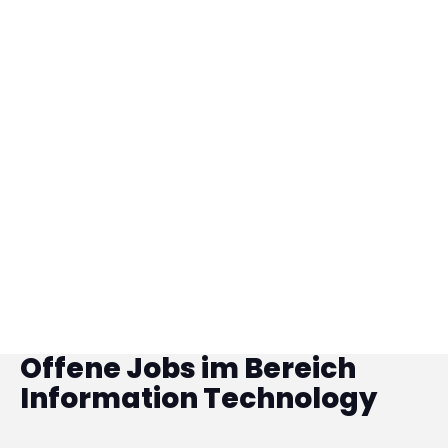
WIE ist uns wichtiger
als das WO.
Offene Jobs im Bereich
Mehr Benefits anzeigen
Information Technology